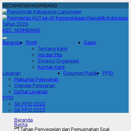
KECAMATAN NGIMBANG
KEC. NGIMBANG
Beranda
Profil
Galeri
Tentang Kami
Visi dan Misi
Struktur Organisasi
Kontak Kami
Layanan
Dokumen Publik
PPID
Maklumat Pelayanan
Standar Pelayanan
Daftar Layanan
PPID
SK PPID 2022
SK PPID 2023
Beranda
Berita
🗂️ Tahap Penyegelan dan Pemusnahan Soal