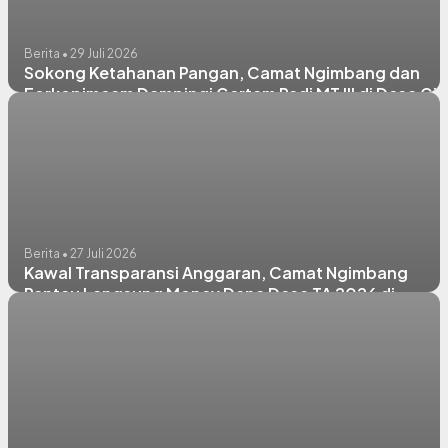
Berita • 29 Juli 2026
Sokong Ketahanan Pangan, Camat Ngimbang dan
Forkopimcam Dampingi Gertam Padi MT III di Desa Giri
Berita • 27 Juli 2026
Kawal Transparansi Anggaran, Camat Ngimbang
Pantau Langsung Monev Dana Desa TA 2026 di
Pendopo Kecamatan