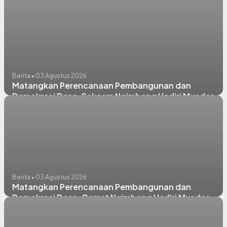
RKPDes 2027 dan Sosialisasi BPD di Lawak
Berita • 03 Agustus 2026
Matangkan Perencanaan Pembangunan dan
Demokrasi Desa, Sekcam Ngimbang Hadiri Musdes
RKPDes 2027 dan Sosialisasi BPD di
Ngasemlemahbang
Berita • 03 Agustus 2026
Matangkan Perencanaan Pembangunan dan
Demokrasi Desa, Camat Ngimbang Hadiri Musdes
RKPDes 2027 dan Sosialisasi BPD di Purwokerto