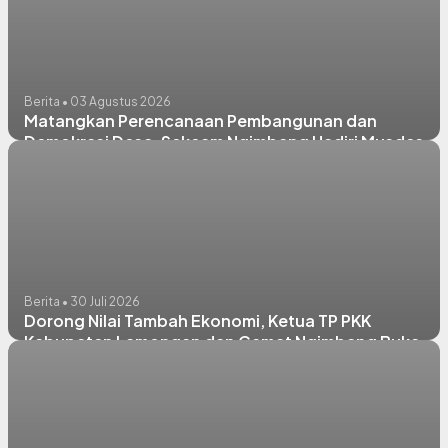
Berita • 03 Agustus 2026
Matangkan Perencanaan Pembangunan dan
Demokrasi Desa, Sekcam Ngimbang Hadiri Musdes
RKPDes 2027 dan Sosialisasi BPD di Munungrejo
Berita • 30 Juli 2026
Dorong Nilai Tambah Ekonomi, Ketua TP PKK
Kabupaten Lamongan dan Camat Ngimbang Buka
Pelatihan Pengolahan Hasil Peternakan di Tlemang