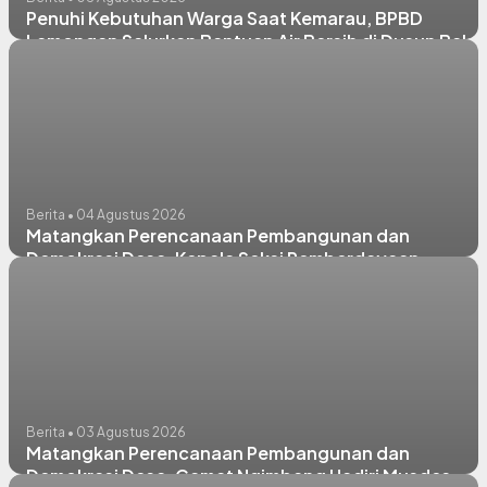
Penuhi Kebutuhan Warga Saat Kemarau, BPBD
Lamongan Salurkan Bantuan Air Bersih di Dusun Bako
Desa Tlemang
Berita • 04 Agustus 2026
Matangkan Perencanaan Pembangunan dan
Demokrasi Desa, Kepala Seksi Pemberdayaan
Masyarakat dan Desa Kecamtan Ngimbang Hadiri
Musdes RKPDes 2027 dan Sosialisasi BPD di
Lamongrejo
Berita • 03 Agustus 2026
Matangkan Perencanaan Pembangunan dan
Demokrasi Desa, Camat Ngimbang Hadiri Musdes