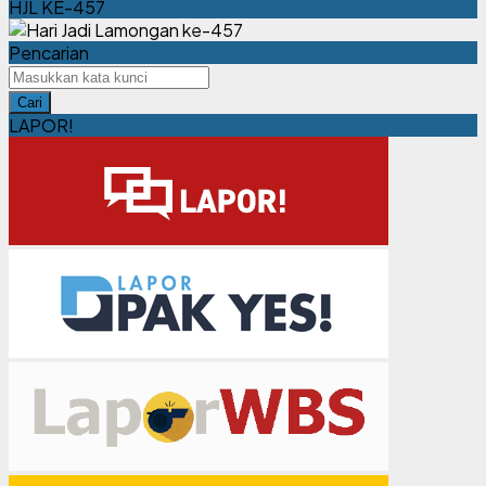
HJL KE-457
Wisata Baru
Pencarian
Cari
LAPOR!