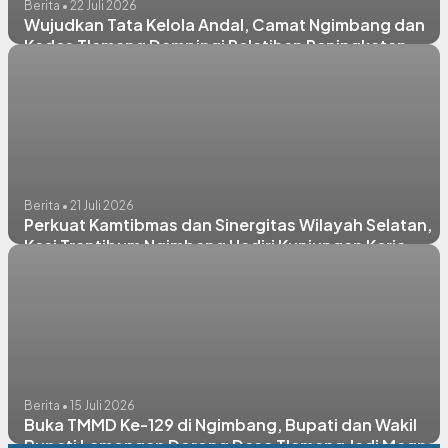
Berita • 22 Juli 2026
Wujudkan Tata Kelola Andal, Camat Ngimbang dan
Kades Tlemang Dampingi Pelatihan Peningkatan
Kapasitas Aparatur Desa dari Pemprov Jatim
Berita • 21 Juli 2026
Perkuat Kamtibmas dan Sinergitas Wilayah Selatan,
Kasi Trantibum Ngimbang Hadiri Kunjungan Kerja
Kapolres di Mapolsek
Berita • 15 Juli 2026
Buka TMMD Ke-129 di Ngimbang, Bupati dan Wakil
Bupati Lamongan Dorong Desa Tlemang Jadi Magnet